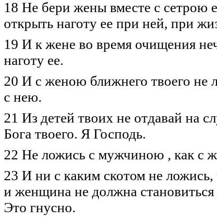
18 Не бери жены вместе с сетрою е
открыть наготу ее при ней, при жи
19 И к жене во время очищения не
наготу ее.
20 И с женою ближнего твоего не 
с нею.
21 Из детей твоих не отдавай на с
Бога твоего. Я Господь.
22 Не ложись с мужчиною , как с 
23 И ни с каким скотом не ложись, 
и женщина не должна становиться 
Это гнусно.